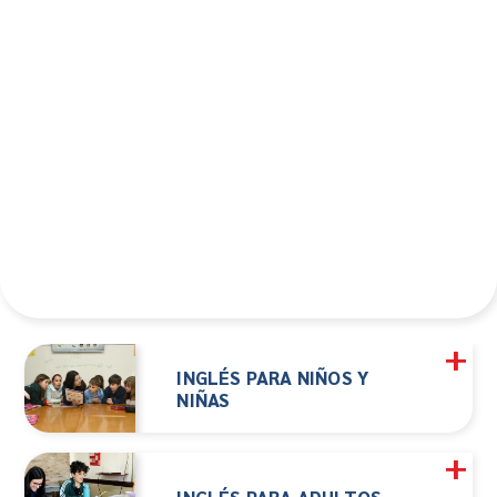
+
INGLÉS PARA NIÑOS Y
NIÑAS
+
La propuesta de CADS English busca que los niños
y las niñas aprendan a través de actividades
INGLÉS PARA ADULTOS